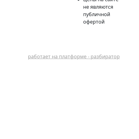
не являются
публичной
офертой
работает на платформе - разбиратор