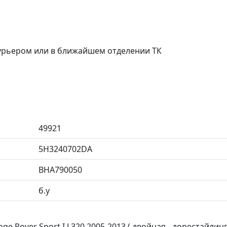
курьером или в ближайшем отделении ТК
49921
5H3240702DA
BHA790050
б.у
e Rover Sport I L320 2005-2013 ( двойная - дорестайлинг