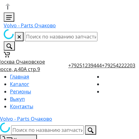
Volvo - Parts Очаково
осква Очаковское
+79251239444
+79254222203
оссе, д.40А стр.9
Главная
Каталог
Регионы
Выкуп
Контакты
Volvo - Parts Очаково