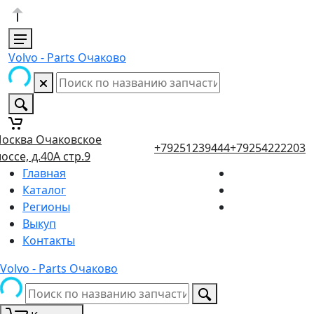
Volvo - Parts Очаково
осква Очаковское
+79251239444
+79254222203
оссе, д.40А стр.9
Главная
Каталог
Регионы
Выкуп
Контакты
Volvo - Parts Очаково