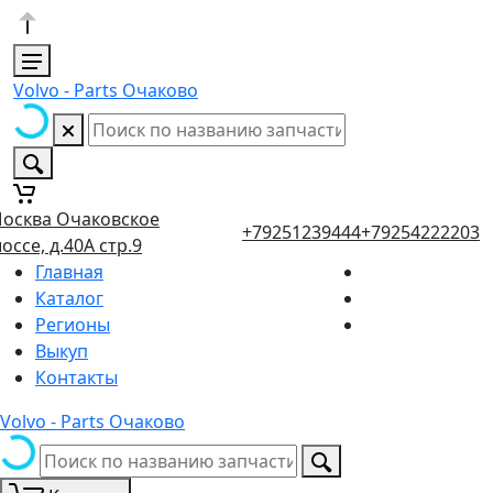
Volvo - Parts Очаково
осква Очаковское
+79251239444
+79254222203
оссе, д.40А стр.9
Главная
Каталог
Регионы
Выкуп
Контакты
Volvo - Parts Очаково