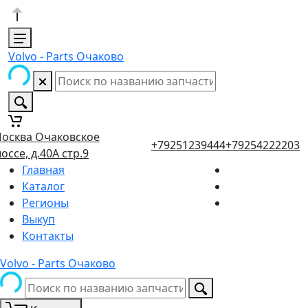
Volvo - Parts Очаково
осква Очаковское
+79251239444
+79254222203
оссе, д.40А стр.9
Главная
Каталог
Регионы
Выкуп
Контакты
Volvo - Parts Очаково