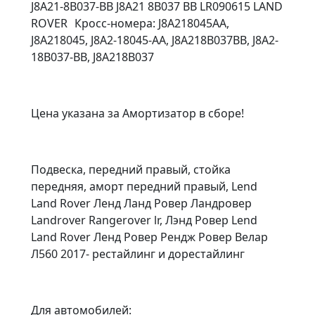
J8A21-8B037-BB J8A21 8B037 BB LR090615 LAND
ROVER Кросс-номера: J8A218045AA,
J8A218045, J8A2-18045-AA, J8A218B037BB, J8A2-
18B037-BB, J8A218B037
Цена указана за Амортизатор в сборе!
Подвеска, передний правый, стойка
передняя, аморт передний правый, Lend
Land Rover Ленд Ланд Ровер Ландровер
Landrover Rangerover lr, Лэнд Ровер Lend
Land Rover Ленд Ровер Рендж Ровер Велар
Л560 2017- рестайлинг и дорестайлинг
Для автомобилей: