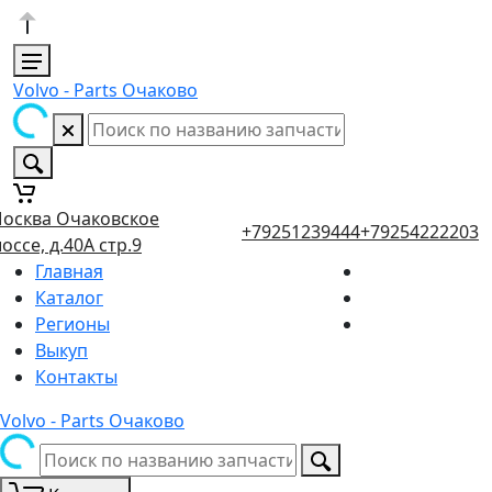
Volvo - Parts Очаково
осква Очаковское
+79251239444
+79254222203
оссе, д.40А стр.9
Главная
Каталог
Регионы
Выкуп
Контакты
Volvo - Parts Очаково