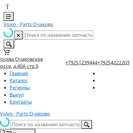
Volvo - Parts Очаково
осква Очаковское
+79251239444
+79254222203
оссе, д.40А стр.9
Главная
Каталог
Регионы
Выкуп
Контакты
Volvo - Parts Очаково