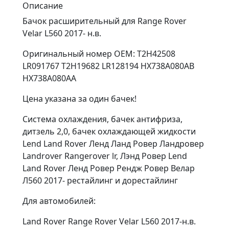
Описание
Бачок расширительный для Range Rover
Velar L560 2017- н.в.
Оригинальный номер OEM: T2H42508
LR091767 T2H19682 LR128194 HX738A080AB
HX738A080AA
Цена указана за один бачек!
Система охлаждения, бачек антифриза,
дитзель 2,0, бачек охлаждающей жидкости
Lend Land Rover Ленд Ланд Ровер Ландровер
Landrover Rangerover lr, Лэнд Ровер Lend
Land Rover Ленд Ровер Рендж Ровер Велар
Л560 2017- рестайлинг и дорестайлинг
Для автомобилей:
Land Rover Range Rover Velar L560 2017-н.в.