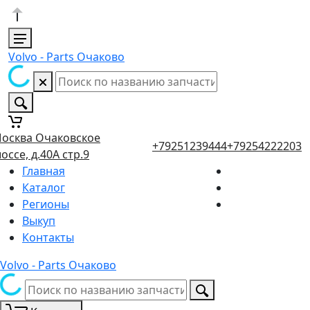
Volvo - Parts Очаково
осква Очаковское
+79251239444
+79254222203
оссе, д.40А стр.9
Главная
Каталог
Регионы
Выкуп
Контакты
Volvo - Parts Очаково