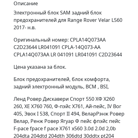
Описание
Электронный блок SAM задний блок
предохранителей для Range Rover Velar L560
2017- н.в.
Оригинальный номер: CPLA14Q073AA
C2D23644 LR041091 CPLA-14Q073-AA
CPLA14Q073AA LR 041091 LR041091 C2D23644
Цена указана за блок.
Блок предохранителей, блок комфорта,
задний электронный модуль, BCM , BSI,
Ленд Ровер Дискавери Спорт 550 ХФ Х260
260, ХЕ Х760 760, Ф-пэйс Х761, Ай-пейс, IV Вог
405, Эвок I 538, Спорт II 494, ВеларРэнж Ровер
Велар, Ренж Ровер Ягуар Ф пейс фпэйс пейс
F-pace fpace f pace Х761 х560 3.0d 2.0d 2,0b
204dta 204dtd 204dth 306dtd 30ddtx pt204