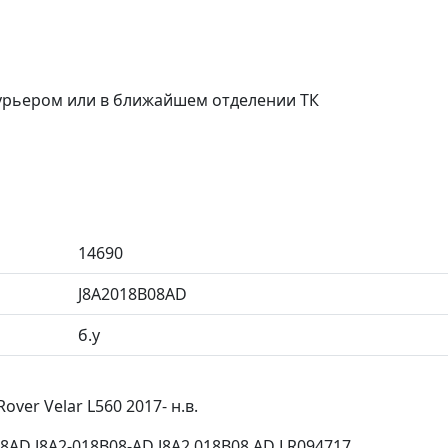
курьером или в ближайшем отделении ТК
14690
J8A2018B08AD
б.у
ver Velar L560 2017- н.в.
AD J8A2-018B08-AD J8A2 018B08 AD LR094717