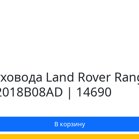
овода Land Rover Range
2018B08AD | 14690
В корзину