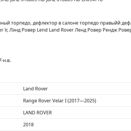
ный торпедо, дефлектор в салоне торпедо правыйй деф
 lr, Лэнд Ровер Lend Land Rover Ленд Ровер Рендж Рове
-н.в.
Land Rover
Range Rover Velar I (2017—2025)
LAND ROVER
2018