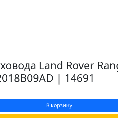
овода Land Rover Range
2018B09AD | 14691
В корзину