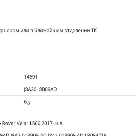
курьером или в ближайшем отделении ТК
14691
J8A2018B09AD
б.у
over Velar L560 2017- н.в.
AD J8A2-018B09-AD J8A2 018B09 AD LR094718