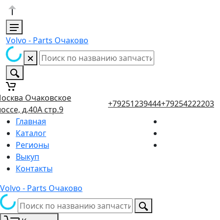
Volvo - Parts Очаково
осква Очаковское
+79251239444
+79254222203
оссе, д.40А стр.9
Главная
Каталог
Регионы
Выкуп
Контакты
Volvo - Parts Очаково