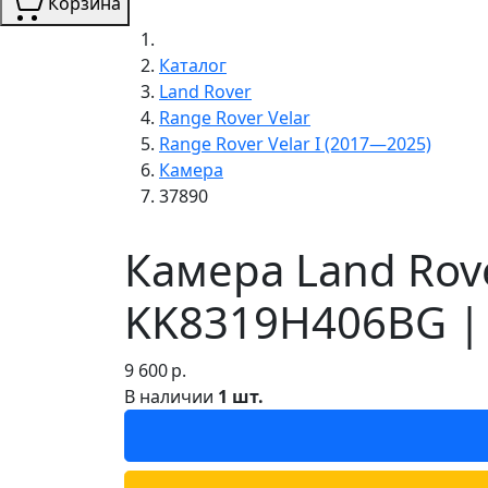
Корзина
Каталог
Land Rover
Range Rover Velar
Range Rover Velar I (2017—2025)
Камера
37890
Камера Land Rove
KK8319H406BG |
9 600
р.
В наличии
1 шт.