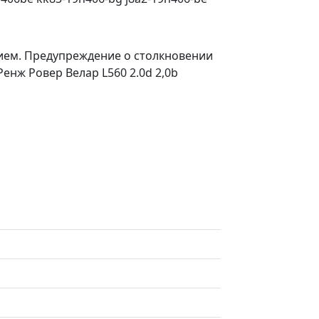
вием. Предупреждение о столкновении
Ренж Ровер Велар L560 2.0d 2,0b