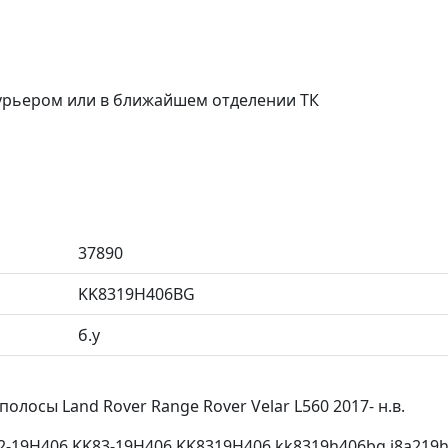
курьером или в ближайшем отделении ТК
37890
KK8319H406BG
б.у
олосы Land Rover Range Rover Velar L560 2017- н.в.
-19H406 KK83-19H406 KK8319H406 kk8319h406bg j8a219h4