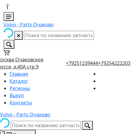
Volvo - Parts Очаково
осква Очаковское
+79251239444
+79254222203
оссе, д.40А стр.9
Главная
Каталог
Регионы
Выкуп
Контакты
Volvo - Parts Очаково