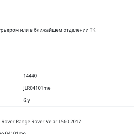
курьером или в ближайшем отделении ТК
14440
JLR04101me
б.у
over Range Rover Velar L560 2017-
me 04101me