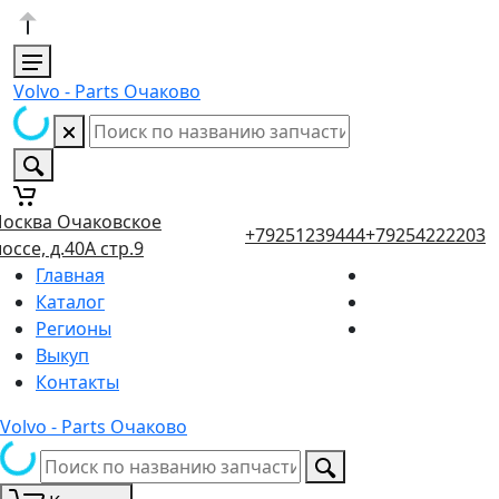
Volvo - Parts Очаково
осква Очаковское
+79251239444
+79254222203
оссе, д.40А стр.9
Главная
Каталог
Регионы
Выкуп
Контакты
Volvo - Parts Очаково