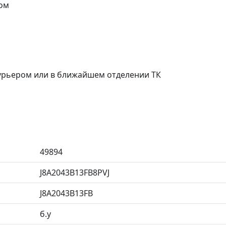
ом
курьером или в ближайшем отделении ТК
49894
J8A2043B13FB8PVJ
J8A2043B13FB
б.у