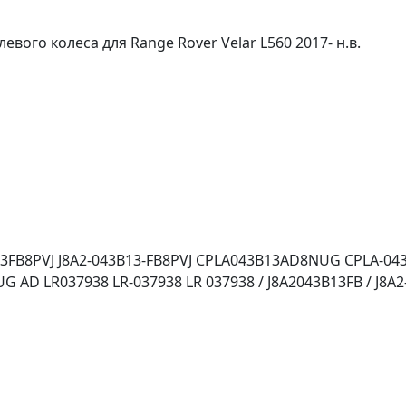
вого колеса для Range Rover Velar L560 2017- н.в.
3FB8PVJ J8A2-043B13-FB8PVJ CPLA043B13AD8NUG CPLA-04
AD LR037938 LR-037938 LR 037938 / J8A2043B13FB / J8A2