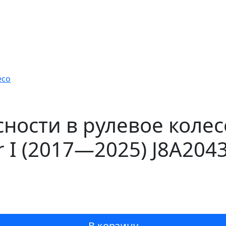
есо
ности в рулевое колес
r I (2017—2025) J8A204
В корзину