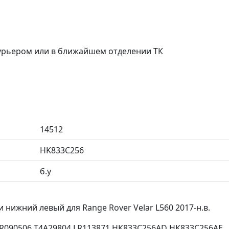
курьером или в ближайшем отделении ТК
14512
HK833C256
б.у
нижний левый для Range Rover Velar L560 2017-н.в.
R090506 T4A29804 LR113871 HK833C256AD HK833C256AE