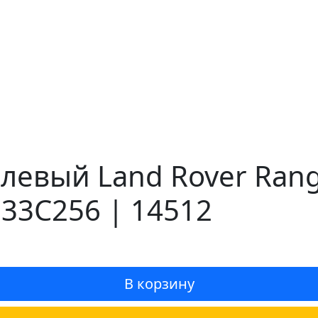
евый Land Rover Range
33C256 | 14512
В корзину