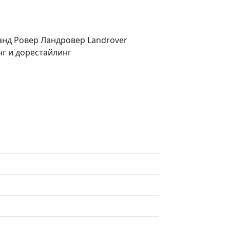
анд Ровер Ландровер Landrover
нг и дорестайлинг