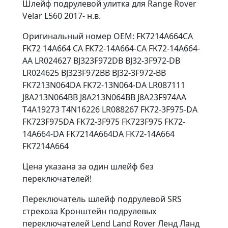
Шлейф подрулевой улитка для Range Rover
Velar L560 2017- н.в.
Оригинальный номер OEM: FK7214A664CA
FK72 14A664 CA FK72-14A664-CA FK72-14A664-
AA LR024627 BJ323F972DB BJ32-3F972-DB
LR024625 BJ323F972BB BJ32-3F972-BB
FK7213N064DA FK72-13N064-DA LR087111
J8A213N064BB J8A213N064BB J8A23F974AA
T4A19273 T4N16226 LR088267 FK72-3F975-DA
FK723F975DA FK72-3F975 FK723F975 FK72-
14A664-DA FK7214A664DA FK72-14A664
FK7214A664
Цена указана за один шлейф без
переключателей!
Переключатель шлейф подрулевой SRS
стрекоза Кронштейн подрулевых
переключателей Lend Land Rover Ленд Ланд