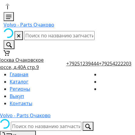
Volvo - Parts Очаково
осква Очаковское
+79251239444
+79254222203
оссе, д.40А стр.9
Главная
Каталог
Регионы
Выкуп
Контакты
Volvo - Parts Очаково