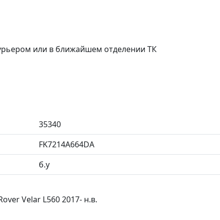
курьером или в ближайшем отделении ТК
35340
FK7214A664DA
б.у
ver Velar L560 2017- н.в.