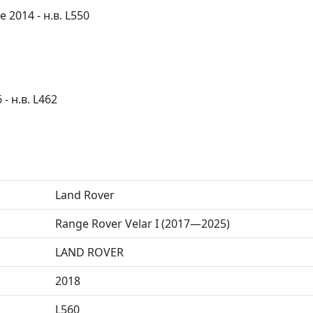
 2014 - н.в. L550
- н.в. L462
Land Rover
Range Rover Velar I (2017—2025)
LAND ROVER
2018
L560