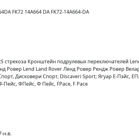
4DA FK72 14A664 DA FK72-14A664-DA
 стрекоза Кронштейн подрулевых переключателей Lend
энд Ровер Lend Land Rover Ленд Ровер Рендж Ровер Велар
рт, Дисковери Спорт, Discaveri Sport; Ягуар Е-Пэйс, ЕПэй
Ф-Пейс, ФПейс, Ф Пейс, FPace, F Pace
-н.в.