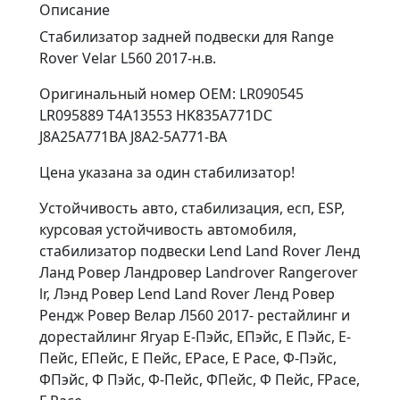
Описание
Стабилизатор задней подвески для Range
Rover Velar L560 2017-н.в.
Оригинальный номер OEM: LR090545
LR095889 T4A13553 HK835A771DC
J8A25A771BA J8A2-5A771-BA
Цена указана за один стабилизатор!
Устойчивость авто, стабилизация, есп, ESP,
курсовая устойчивость автомобиля,
стабилизатор подвески Lend Land Rover Ленд
Ланд Ровер Ландровер Landrover Rangerover
lr, Лэнд Ровер Lend Land Rover Ленд Ровер
Рендж Ровер Велар Л560 2017- рестайлинг и
дорестайлинг Ягуар Е-Пэйс, ЕПэйс, Е Пэйс, Е-
Пейс, ЕПейс, Е Пейс, EPace, E Pace, Ф-Пэйс,
ФПэйс, Ф Пэйс, Ф-Пейс, ФПейс, Ф Пейс, FPace,