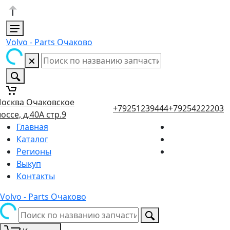
Volvo - Parts Очаково
осква Очаковское
+79251239444
+79254222203
оссе, д.40А стр.9
Главная
Каталог
Регионы
Выкуп
Контакты
Volvo - Parts Очаково