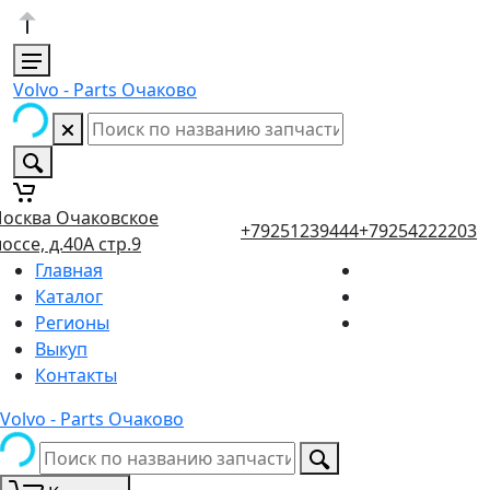
Volvo - Parts Очаково
осква Очаковское
+79251239444
+79254222203
оссе, д.40А стр.9
Главная
Каталог
Регионы
Выкуп
Контакты
Volvo - Parts Очаково