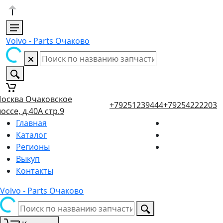
Volvo - Parts Очаково
осква Очаковское
+79251239444
+79254222203
оссе, д.40А стр.9
Главная
Каталог
Регионы
Выкуп
Контакты
Volvo - Parts Очаково