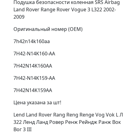
Подушка безопасности коленная SRS Airbag
Land Rover Range Rover Vogue 3 L322 2002-
2009
Оригинальный номер (OEM)
7h42n14k160aa
7H42-N14K160-AA
7H42N14K160AA
7H42-N14K159-AA
7H42N14K159AA
Цена указана за шт!
Lend Land Rover Rang Reng Renge Vog Vok L Л
322 Ленд Ланд Ровер Ренж Рейндж Ранж Вок
Вог 3 III