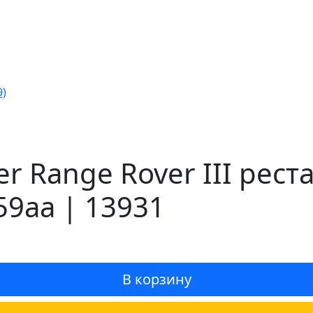
9)
r Range Rover III рес
59aa | 13931
В корзину