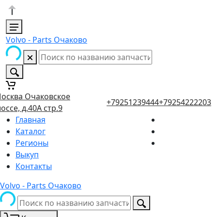
Volvo - Parts Очаково
осква Очаковское
+79251239444
+79254222203
оссе, д.40А стр.9
Главная
Каталог
Регионы
Выкуп
Контакты
Volvo - Parts Очаково