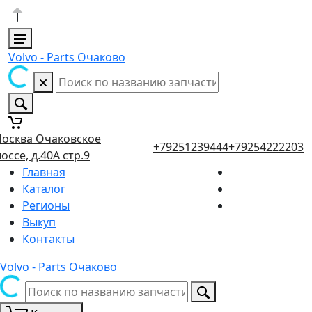
Volvo - Parts Очаково
осква Очаковское
+79251239444
+79254222203
оссе, д.40А стр.9
Главная
Каталог
Регионы
Выкуп
Контакты
Volvo - Parts Очаково