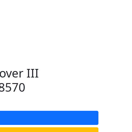
ver III
8570