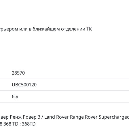
курьером или в ближайшем отделении ТК
28570
UBC500120
б.у
ер Ренж Ровер 3 / Land Rover Range Rover Supercharged 
8 368 TD ; 368TD