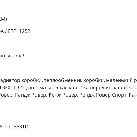
EM)
A / ETP11252
 шлангов !
 радиатор коробки, теплообменник коробки, маленький 
320 ; L322 ; автоматическая коробка передач ; коробка 
 Ровер, Рандж Ровер, Ренж Ровер, Рендж Ровер Спорт, Ра
8 TD ; 368TD