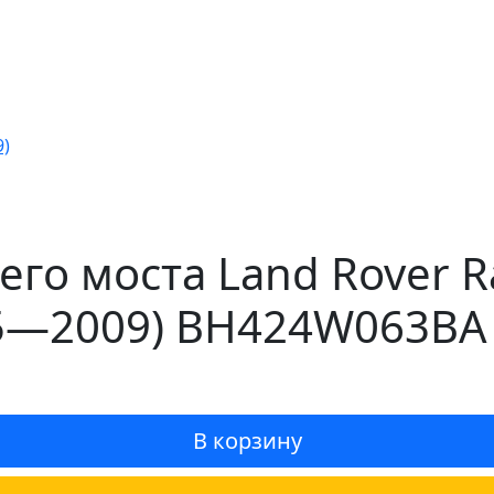
9)
го моста Land Rover Ra
5—2009) BH424W063BA 
В корзину