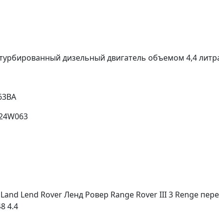
 турбированный дизельный двигатель объемом 4,4 литр
63BA
424W063
Land Lend Rover Ленд Ровeр Range Rover III 3 Renge пе
8 4.4