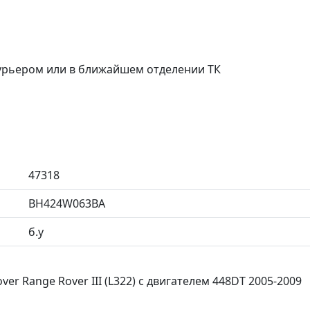
курьером или в ближайшем отделении ТК
47318
BH424W063BA
б.у
er Range Rover III (L322) с двигателем 448DT 2005-2009