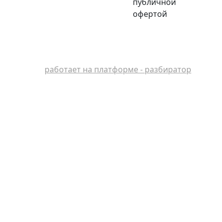
публичной
офертой
работает на платформе - разбиратор