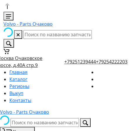
Volvo - Parts Очаково
осква Очаковское
+79251239444
+79254222203
оссе, д.40А стр.9
Главная
Каталог
Регионы
Выкуп
Контакты
Volvo - Parts Очаково