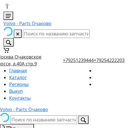
Volvo - Parts Очаково
осква Очаковское
+79251239444
+79254222203
оссе, д.40А стр.9
Главная
Каталог
Регионы
Выкуп
Контакты
Volvo - Parts Очаково