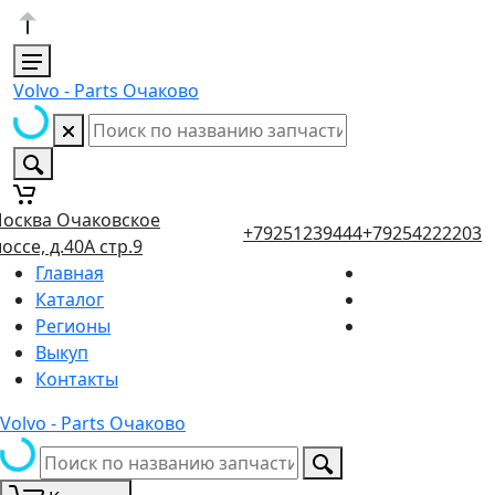
Volvo - Parts Очаково
осква Очаковское
+79251239444
+79254222203
оссе, д.40А стр.9
Главная
Каталог
Регионы
Выкуп
Контакты
Volvo - Parts Очаково