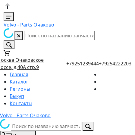
Volvo - Parts Очаково
осква Очаковское
+79251239444
+79254222203
оссе, д.40А стр.9
Главная
Каталог
Регионы
Выкуп
Контакты
Volvo - Parts Очаково