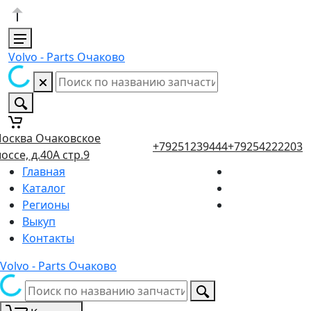
Volvo - Parts Очаково
осква Очаковское
+79251239444
+79254222203
оссе, д.40А стр.9
Главная
Каталог
Регионы
Выкуп
Контакты
Volvo - Parts Очаково