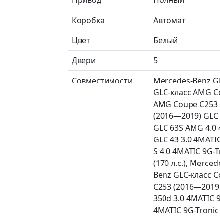
Коробка
Автомат
Цвет
Белый
Двери
5
Совместимости
Mercedes-Benz GL
GLC-класс AMG Co
AMG Coupe C253 (
(2016—2019) GLC 
GLC 63S AMG 4.0 
GLC 43 3.0 4MATI
S 4.0 4MATIC 9G-T
(170 л.с.), Merce
Benz GLC-класс C
C253 (2016—2019)
350d 3.0 4MATIC 
4MATIC 9G-Tronic (