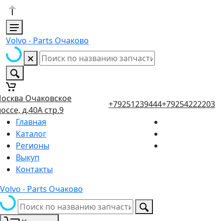
Volvo - Parts Очаково
осква Очаковское
+79251239444
+79254222203
оссе, д.40А стр.9
Главная
Каталог
Регионы
Выкуп
Контакты
Volvo - Parts Очаково