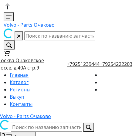
Volvo - Parts Очаково
осква Очаковское
+79251239444
+79254222203
оссе, д.40А стр.9
Главная
Каталог
Регионы
Выкуп
Контакты
Volvo - Parts Очаково