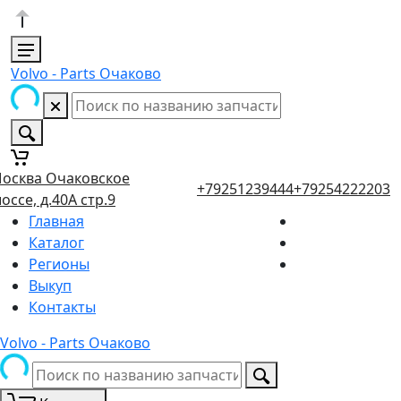
Volvo - Parts Очаково
осква Очаковское
+79251239444
+79254222203
оссе, д.40А стр.9
Главная
Каталог
Регионы
Выкуп
Контакты
Volvo - Parts Очаково