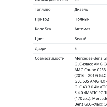
Топливо
Дизель
Привод
Полный
Коробка
Автомат
Цвет
Белый
Двери
5
Совместимости
Mercedes-Benz GL
GLC-класс AMG Co
AMG Coupe C253 (
(2016—2019) GLC 
GLC 63S AMG 4.0 
GLC 43 3.0 4MATI
S 4.0 4MATIC 9G-T
(170 л.с.), Merce
Benz GLC-класс C