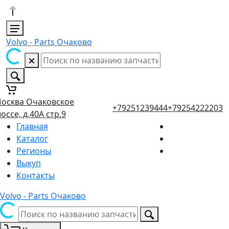
Volvo - Parts Очаково
осква Очаковское
+79251239444
+79254222203
оссе, д.40А стр.9
Главная
Каталог
Регионы
Выкуп
Контакты
Volvo - Parts Очаково