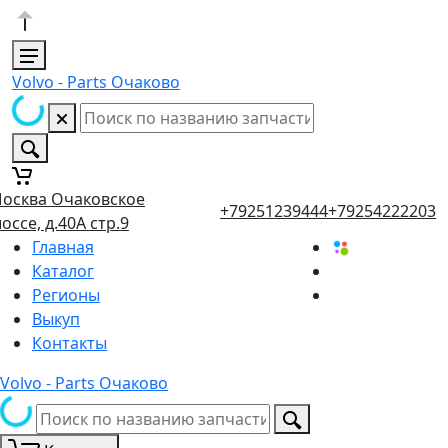
Volvo - Parts Очаково
осква Очаковское
+79251239444
+79254222203
оссе, д.40А стр.9
Главная
Каталог
Регионы
Выкуп
Контакты
Volvo - Parts Очаково