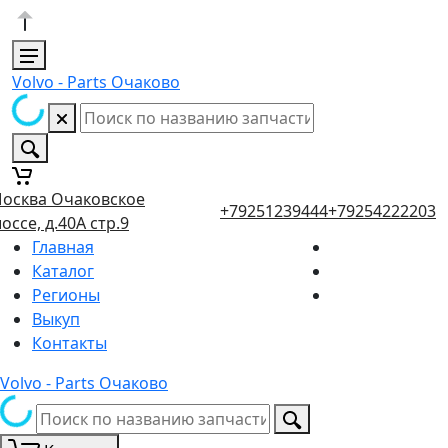
Volvo - Parts Очаково
осква Очаковское
+79251239444
+79254222203
оссе, д.40А стр.9
Главная
Каталог
Регионы
Выкуп
Контакты
Volvo - Parts Очаково