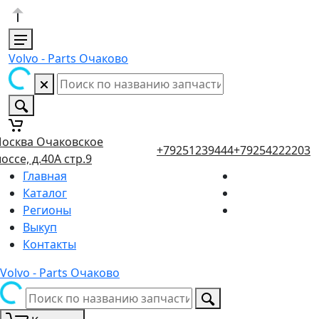
Volvo - Parts Очаково
осква Очаковское
+79251239444
+79254222203
оссе, д.40А стр.9
Главная
Каталог
Регионы
Выкуп
Контакты
Volvo - Parts Очаково