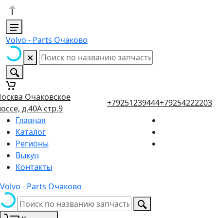
Volvo - Parts Очаково
осква Очаковское
+79251239444
+79254222203
оссе, д.40А стр.9
Главная
Каталог
Регионы
Выкуп
Контакты
Volvo - Parts Очаково