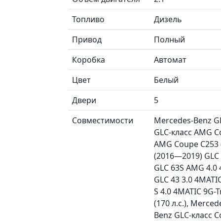
Топливо
Дизель
Привод
Полный
Коробка
Автомат
Цвет
Белый
Двери
5
Совместимости
Mercedes-Benz GL
GLC-класс AMG Co
AMG Coupe C253 (
(2016—2019) GLC 
GLC 63S AMG 4.0 
GLC 43 3.0 4MATI
S 4.0 4MATIC 9G-T
(170 л.с.), Merce
Benz GLC-класс C