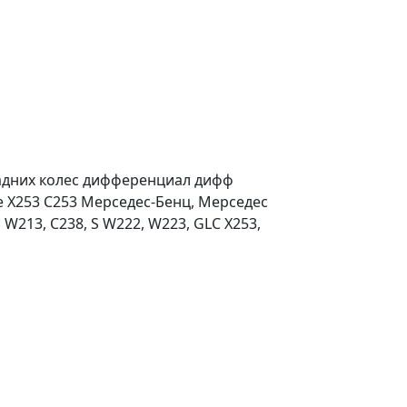
задних колес дифференциал дифф
 X253 C253 Мерседес-Бенц, Мерседес
 W213, C238, S W222, W223, GLC X253,