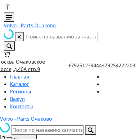
Volvo - Parts Очаково
осква Очаковское
+79251239444
+79254222203
оссе, д.40А стр.9
Главная
Каталог
Регионы
Выкуп
Контакты
Volvo - Parts Очаково