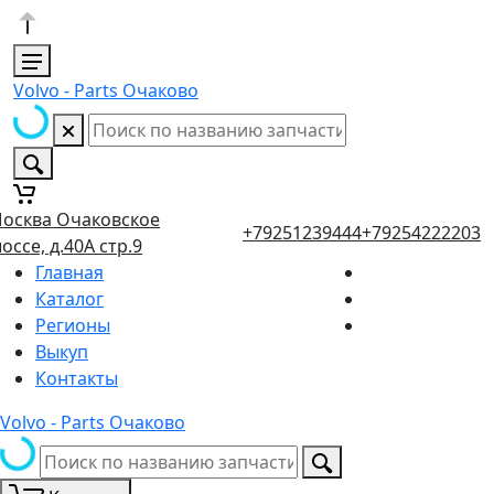
Volvo - Parts Очаково
осква Очаковское
+79251239444
+79254222203
оссе, д.40А стр.9
Главная
Каталог
Регионы
Выкуп
Контакты
Volvo - Parts Очаково