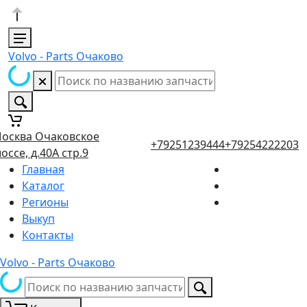
Volvo - Parts Очаково
осква Очаковское
+79251239444
+79254222203
оссе, д.40А стр.9
Главная
Каталог
Регионы
Выкуп
Контакты
Volvo - Parts Очаково