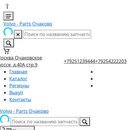
Volvo - Parts Очаково
осква Очаковское
+79251239444
+79254222203
оссе, д.40А стр.9
Главная
Каталог
Регионы
Выкуп
Контакты
Volvo - Parts Очаково