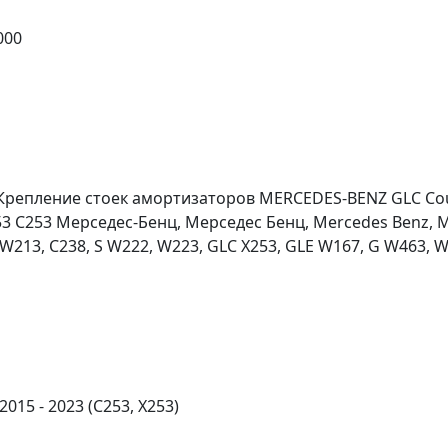
000
а Крепление стоек амортизаторов MERCEDES-BENZ GLC C
 C253 Мерседес-Бенц, Мерседес Бенц, Mercedes Benz, MB
W213, C238, S W222, W223, GLC X253, GLE W167, G W463, W
015 - 2023 (C253, X253)