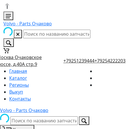
Volvo - Parts Очаково
осква Очаковское
+79251239444
+79254222203
оссе, д.40А стр.9
Главная
Каталог
Регионы
Выкуп
Контакты
Volvo - Parts Очаково