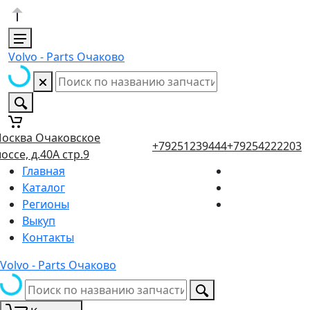
Volvo - Parts Очаково
осква Очаковское
+79251239444
+79254222203
оссе, д.40А стр.9
Главная
Каталог
Регионы
Выкуп
Контакты
Volvo - Parts Очаково